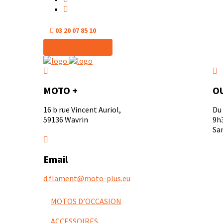
03 20 07 85 10
CONTACTEZ NOUS
MOTO +
O
16 b rue Vincent Auriol,
Du
59136 Wavrin
9h3
Sam
Email
d.flament@moto-plus.eu
MOTOS D’OCCASION
ACCESSOIRES