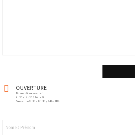
OUVERTURE
Du mardi au vendredi
9h30 - 12h30 / 14h - 19h
Samedi de 9h30 - 12h30 / 14h - 18h
03 20 07 85 10
Nom Et Prénom