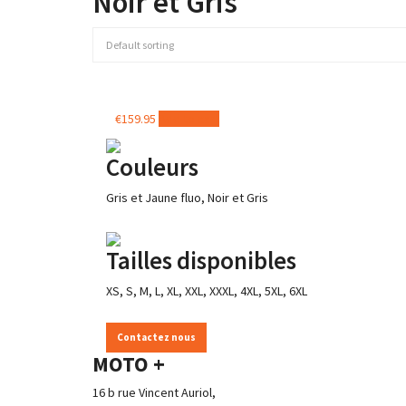
Noir et Gris
€
159.95
Add to cart
Couleurs
Gris et Jaune fluo, Noir et Gris
Tailles disponibles
XS, S, M, L, XL, XXL, XXXL, 4XL, 5XL, 6XL
Contactez nous
MOTO +
16 b rue Vincent Auriol,