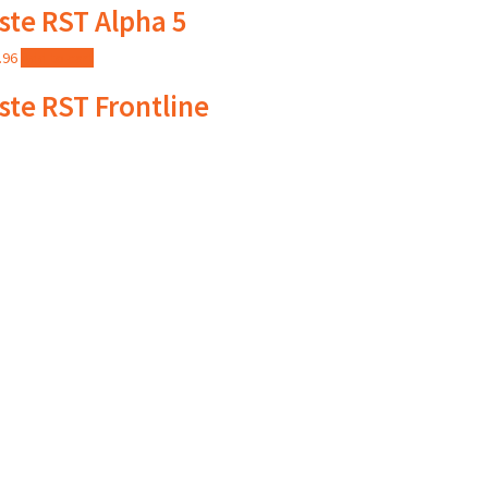
ste RST Alpha 5
.96
Add to cart
ste RST Frontline