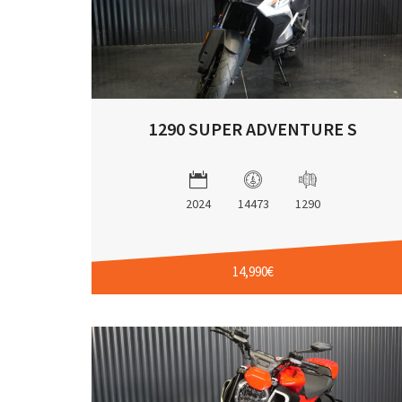
1290 SUPER ADVENTURE S
2024
14473
1290
14,990€