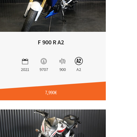
F 900 R A2
2021
9707
900
A2
7,990€