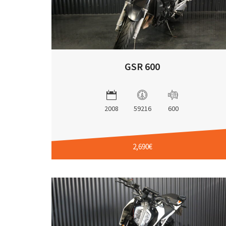
GSR 600
2008
59216
600
2,690€