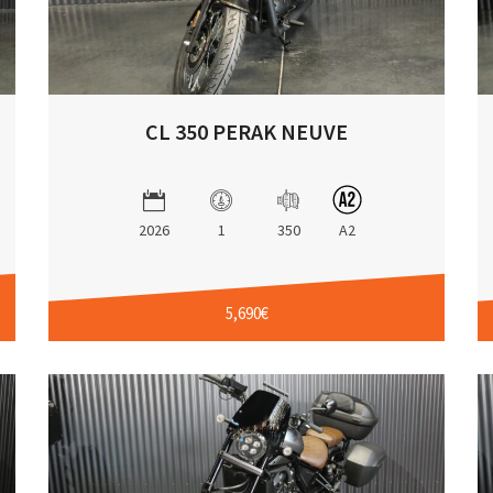
CL 350 PERAK NEUVE
2026
1
350
A2
5,690€