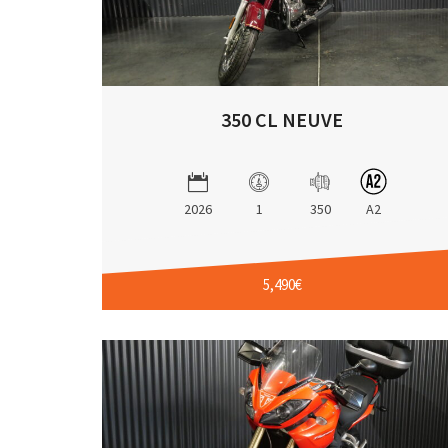
350 CL NEUVE
2026
1
350
A2
5,490€