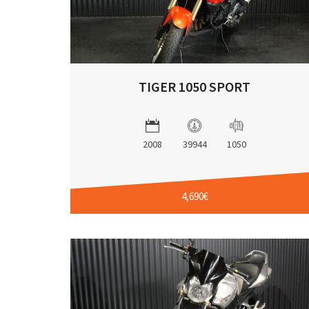
TIGER 1050 SPORT
2008
39944
1050
4,690€