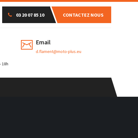
03 20 07 85 10
CONTACTEZ NOUS
Email
d.flament@moto-plus.eu
- 18h