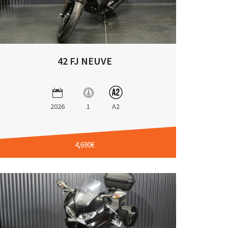
42 FJ NEUVE
2026
1
A2
4,690€