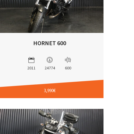
HORNET 600
2011
24774
600
3,990€