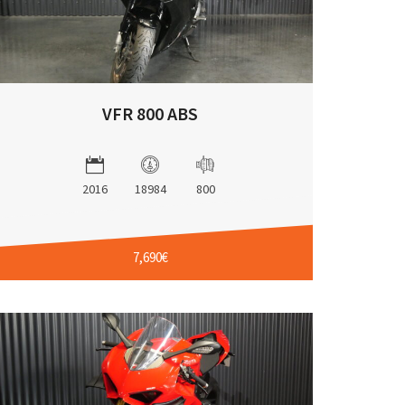
VFR 800 ABS
2016
18984
800
7,690€