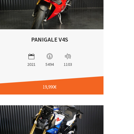
PANIGALE V4S
2021
5494
1103
19,990€