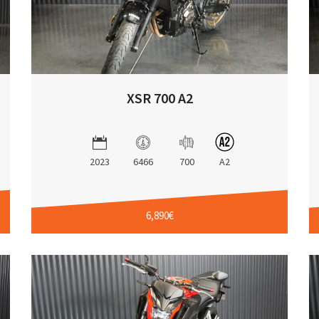
XSR 700 A2
2023
6466
700
A2
6,890€