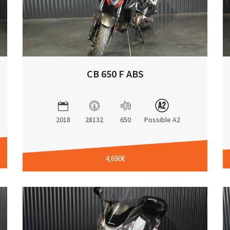
CB 650 F ABS
2018
28132
650
Possible A2
4,690€