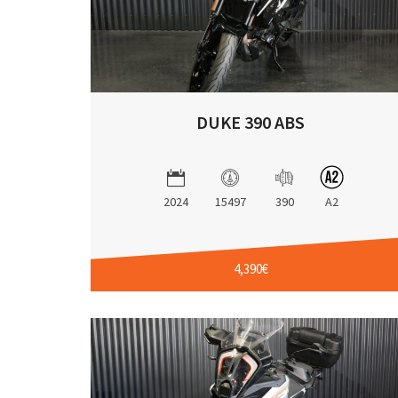
DUKE 390 ABS
2024
15497
390
A2
4,390€